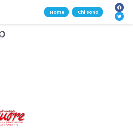
Home
Chi sono
p