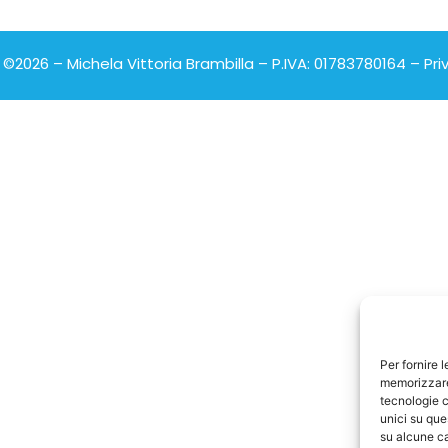
©2026 – Michela Vittoria Brambilla – P.IVA: 01783780164 –
Pri
Per fornire 
memorizzare 
tecnologie c
unici su que
su alcune ca