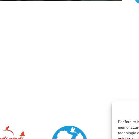
Per fornire 
memorizzare 
tecnologie c
unici su que