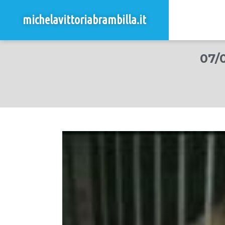
michelavittoriabrambilla.it
07/