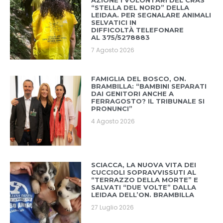
AZIONE I VOLONTARI DEL CRAS
“STELLA DEL NORD” DELLA
LEIDAA. PER SEGNALARE ANIMALI
SELVATICI IN
DIFFICOLTÀ TELEFONARE
AL 375/5278883
7 Agosto 2026
FAMIGLIA DEL BOSCO, ON.
BRAMBILLA: “BAMBINI SEPARATI
DAI GENITORI ANCHE A
FERRAGOSTO? IL TRIBUNALE SI
PRONUNCI”
4 Agosto 2026
SCIACCA, LA NUOVA VITA DEI
CUCCIOLI SOPRAVVISSUTI AL
“TERRAZZO DELLA MORTE” E
SALVATI “DUE VOLTE” DALLA
LEIDAA DELL’ON. BRAMBILLA
27 Luglio 2026