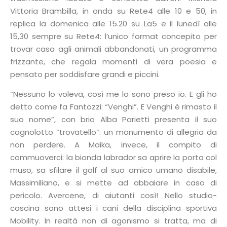
Vittoria Brambilla, in onda su Rete4 alle 10 e 50, in
replica la domenica alle 15.20 su La5 e il lunedì alle
15,30 sempre su Rete4: l’unico format concepito per
trovar casa agli animali abbandonati, un programma
frizzante, che regala momenti di vera poesia e
pensato per soddisfare grandi e piccini.
“Nessuno lo voleva, così me lo sono preso io. E gli ho
detto come fa Fantozzi: “Venghi”. E Venghi è rimasto il
suo nome”, con brio Alba Parietti presenta il suo
cagnolotto “trovatello”: un monumento di allegria da
non perdere. A Maika, invece, il compito di
commuoverci: la bionda labrador sa aprire la porta col
muso, sa sfilare il golf al suo amico umano disabile,
Massimiliano, e si mette ad abbaiare in caso di
pericolo. Avercene, di aiutanti così! Nello studio-
cascina sono attesi i cani della disciplina sportiva
Mobility. In realtà non di agonismo si tratta, ma di