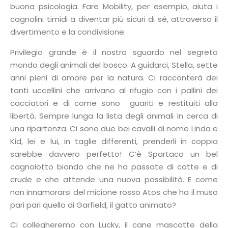
buona psicologia. Fare Mobility, per esempio, aiuta i
cagnolini timidi a diventar più sicuri di sé, attraverso il
divertimento e la condivisione.
Privilegio grande è il nostro sguardo nel segreto
mondo degli animali del bosco. A guidarci, Stella, sette
anni pieni di amore per la natura. Ci racconterà dei
tanti uccellini che arrivano al rifugio con i pallini dei
cacciatori e di come sono guariti e restituiti alla
libertà. Sempre lunga la lista degli animali in cerca di
una ripartenza. Ci sono due bei cavalli di nome Linda e
Kid, lei e lui, in taglie differenti, prenderli in coppia
sarebbe davvero perfetto! C’è Spartaco un bel
cagnolotto biondo che ne ha passate di cotte e di
crude e che attende una nuova possibilità. E come
non innamorarsi del micione rosso Atos che ha il muso
pari pari quello di Garfield, il gatto animato?
Ci collegheremo con Lucky, il cane mascotte della