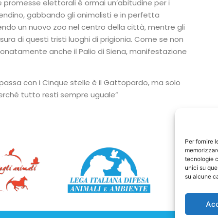
 le promesse elettorali è ormai un’abitudine per i
endino, gabbando gli animalisti e in perfetta
endo un nuovo zoo nel centro della città, mentre gli
sura di questi tristi luoghi di prigionia. Come se non
ionatamente anche il Palio di Siena, manifestazione
 spassa con i Cinque stelle è il Gattopardo, ma solo
rché tutto resti sempre uguale”
Per fornire 
memorizzare 
tecnologie c
unici su que
su alcune ca
Ac