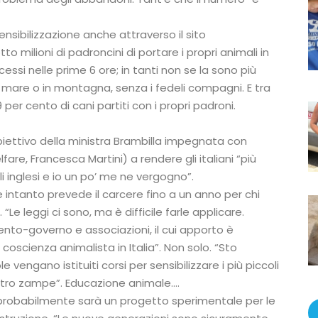
sibilizzazione anche attraverso il sito
o milioni di padroncini di portare i propri animali in
ccessi nelle prime 6 ore; in tanti non se la sono più
 al mare o in montagna, senza i fedeli compagni. E tra
per cento di cani partiti con i propri padroni.
biettivo della ministra Brambilla impegnata con
are, Francesca Martini) a rendere gli italiani “più
gli inglesi e io un po’ me ne vergogno”.
 intanto prevede il carcere fino a un anno per chi
 “Le leggi ci sono, ma è difficile farle applicare.
o-governo e associazioni, il cui apporto è
oscienza animalista in Italia”. Non solo. “Sto
 vengano istituiti corsi per sensibilizzare i più piccoli
attro zampe”. Educazione animale….
o: probabilmente sarà un progetto sperimentale per le