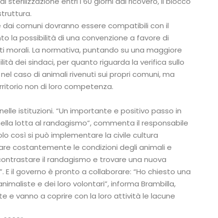
i sterilizzazione entri i 60 giorni dal ricovero, il blocco
struttura.
te dai comuni dovranno essere compatibili con il
o la possibilità di una convenzione a favore di
nti morali. La normativa, puntando su una maggiore
ità dei sindaci, per quanto riguarda la verifica sullo
nel caso di animali rivenuti sui propri comuni, ma
erritorio non di loro competenza.
elle istituzioni. “Un importante e positivo passo in
e nella lotta al randagismo”, commenta il responsabile
solo così si può implementare la civile cultura
rare costantemente le condizioni degli animali e
 contrastare il randagismo e trovare una nuova
”. E il governo è pronto a collaborare: “Ho chiesto una
imaliste e dei loro volontari”, informa Brambilla,
 e vanno a coprire con la loro attività le lacune