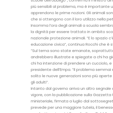
scuole dell’obbligo”, conferma il ministro a
più sensibili al problema, ma è importante u
apprendono le prime nozioni. Gli animali sono
che si ottengono con il loro utilizzo nella pe
Insomma l’ora degli animali a scuola sembr
la dignità per essere trattato in ambito scol
nazionale protezione animali. “E lo spazio c’
educazione civica”, continua Rocchi che è st
“Sul tema sono state emanate, soprattutto n
andrebbero illustrate e spiegate a chi ha già
chi ha intenzione di prendere un cucciolo, e 
presidente dell’Empa. “Il problema semmai è
solito le nuove generazioni sono più aperte 
gli adulti”.
Intanto dal governo arriva un altro segnal
vigore, con la pubblicazione sulla Gazzetta 
ministeriale, firmata a luglio dal sottosegre
prevede per una maggiore tutela, il benessere