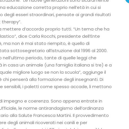
ll’istruzione. “Le nuove generazioni sono sicuramente
na educazione corretta proprio nell’età in cui si
 degli esseri straordinari, pensate ai grandi risultati
t therapy”.
a mettere d’accordo proprio tutti. “Un tema che ha
astico”, dice Carla Rocchi, presidente dell’Ente
è, ma non è mai stato riempito, è quello di
ata sottosegretario all’istruzione dal 1996 al 2000.
ell’ultimo periodo, tante di quelle leggi che
 in casa un animale (una famiglia italiana si tre) e a
quale migliore luogo se non la scuola”, aggiunge il
 chi penserà alla formazione degli insegnanti. Di
e sensibili, i paletti come spesso accade, li mettono
e di impegno e coerenza. Sono appena entrate in
Ufficiale, le norme antirandagismo dell’ordinanza
tario alla Salute Francesca Martini. Il provvedimento
 degli animali ricoverati nei canili e per