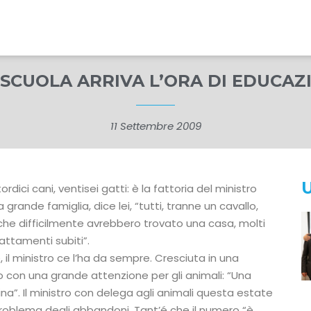
 SCUOLA ARRIVA L’ORA DI EDUCAZ
11 Settembre 2009
U
rdici cani, ventisei gatti: è la fattoria del ministro
 grande famiglia, dice lei, “tutti, tranne un cavallo,
che difficilmente avrebbero trovato una casa, molti
attamenti subiti”.
 il ministro ce l’ha da sempre. Cresciuta in una
io con una grande attenzione per gli animali: “Una
na”. Il ministro con delega agli animali questa estate
problema degli abbandoni. Tant’é che il numero “è