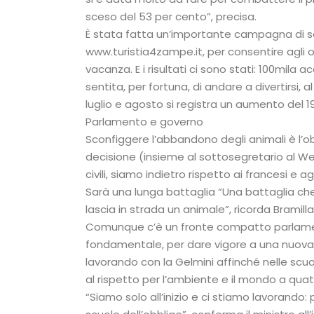
sceso del 53 per cento”, precisa.
È stata fatta un’importante campagna di sen
www.turistia4zampe.it, per consentire agli ott
vacanza. E i risultati ci sono stati: 100mila a
sentita, per fortuna, di andare a divertirsi,
luglio e agosto si registra un aumento del 19 
Parlamento e governo
Sconfiggere l’abbandono degli animali è l’o
decisione (insieme al sottosegretario al Welf
civili, siamo indietro rispetto ai francesi e a
Sarà una lunga battaglia “Una battaglia che
lascia in strada un animale”, ricorda Bramilla.
Comunque c’è un fronte compatto parlament
fondamentale, per dare vigore a una nuova c
lavorando con la Gelmini affinché nelle scuole
al rispetto per l’ambiente e il mondo a qu
“Siamo solo all’inizio e ci stiamo lavorand