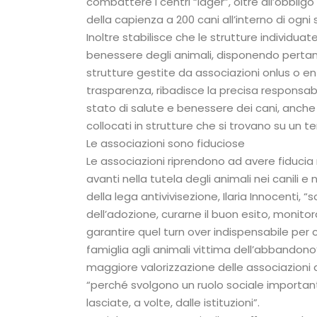
combattere i centri “lager”, oltre all’obbligo d
della capienza a 200 cani all’interno di ogni 
Inoltre stabilisce che le strutture individua
benessere degli animali, disponendo pertant
strutture gestite da associazioni onlus o e
trasparenza, ribadisce la precisa responsabil
stato di salute e benessere dei cani, anche 
collocati in strutture che si trovano su un t
Le associazioni sono fiduciose
Le associazioni riprendono ad avere fiducia n
avanti nella tutela degli animali nei canili 
della lega antivivisezione, Ilaria Innocenti, “
dell’adozione, curarne il buon esito, monito
garantire quel turn over indispensabile per
famiglia agli animali vittima dell’abbandono
maggiore valorizzazione delle associazioni an
“perché svolgono un ruolo sociale importante
lasciate, a volte, dalle istituzioni”.