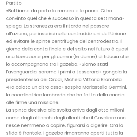
Partito.
«Buttiamo da parte le remore e le paure. Ci ha
convinto quel che è successo in questa settimana»
spiega. La stranezza era il ritardo nel passare
all’azione, per inserirsi nelle contraddizioni dell’Unione
ed evitare le spinte centrifughe del centrodestra. Il
giorno della conta finale e del salto nel futuro è quasi
una liberazione per gli uomini (le donne) di fiducia che
lo accompagnano tra i gazebo. «Siamo stati
l’avanguardia, saremo i primi a tesserarci» gongola la
presidentessa dei Circoli, Michela Vittoria Brambilla.
«Ha calato un altro asso» sospira Mariastella Germini,
la coordinatrice lombarda che ha fatto della caccia
alle firme una missione.
La spinta decisiva alla svolta arriva dagli otto milioni
come dagli attacchi degli alleati che il Cavaliere non
riesce nemmeno a capire, figurarsi a digerire. Ora la
sfida è frontale. I gazebo rimarranno aperti tutta la