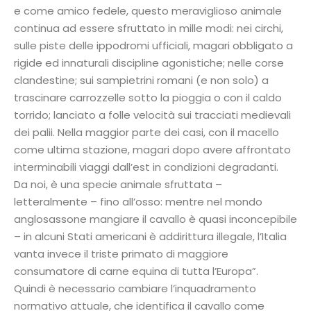
e come amico fedele, questo meraviglioso animale
continua ad essere sfruttato in mille modi: nei circhi,
sulle piste delle ippodromi ufficiali, magari obbligato a
rigide ed innaturali discipline agonistiche; nelle corse
clandestine; sui sampietrini romani (e non solo) a
trascinare carrozzelle sotto la pioggia o con il caldo
torrido; lanciato a folle velocità sui tracciati medievali
dei palii. Nella maggior parte dei casi, con il macello
come ultima stazione, magari dopo avere affrontato
interminabili viaggi dall’est in condizioni degradanti.
Da noi, è una specie animale sfruttata –
letteralmente – fino all’osso: mentre nel mondo
anglosassone mangiare il cavallo è quasi inconcepibile
– in alcuni Stati americani è addirittura illegale, l’Italia
vanta invece il triste primato di maggiore
consumatore di carne equina di tutta l’Europa”.
Quindi è necessario cambiare l’inquadramento
normativo attuale, che identifica il cavallo come