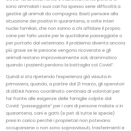
sono ammalati i suoi cari ha spesso serie difficoltà a
gestire gli animali da compagnia. Basti pensare alla
situazione dei positivi in quarantena, a volte interi
nuclei familiari, che non sanno a chi affidare il proprio
cane per farlo uscire per le quotidiane passeggiate o
per portarlo dal veterinario. Il problema diventa ancora
più grave se le persone vengono ricoverate e gli
animali restano improvvisamente soli, drammatico
quando i pazienti perdono la battaglia col Covid”.
Quindi si sta ripetendo l’esperienza già vissuta in
primavera, quando, a partire dal 21 marzo, gli operatori
di LEIDAA hanno coordinato centinaia di volontari per
far fronte alle esigenze delle famiglie colpite dal
Covid: “passeggiate” per i cani di persone malate o in
quarantena, cani e gatti (e pet di tutte le specie)
presi in carico perché i proprietari non potevano
occuparsene o non sono sopravvissuti, trasferimenti e