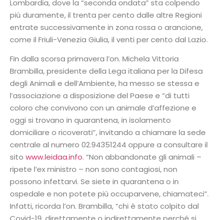
Lombardia, dove la “seconda ondata” sta colpendo
più duramente, il trenta per cento dalle altre Regioni
entrate successivamente in zona rossa o arancione,
come il Friuli-Venezia Giulia, il venti per cento dal Lazio.
Fin dalla scorsa primavera l’on. Michela Vittoria
Brambilla, presidente della Lega italiana per la Difesa
degli Animali e dell’Ambiente, ha messo se stessa e
l’associazione a disposizione del Paese e “di tutti
coloro che convivono con un animale d’affezione e
oggi si trovano in quarantena, in isolamento
domiciliare o ricoverati”, invitando a chiamare la sede
centrale al numero 02.94351244 oppure a consultare il
sito
www.leidaa.info
. “Non abbandonate gli animali –
ripete l’ex ministro – non sono contagiosi, non
possono infettarvi. Se siete in quarantena o in
ospedale e non potete più occuparvene, chiamateci”.
Infatti, ricorda l’on. Brambilla, “chi è stato colpito dal
Covid-19, direttamente o indirettamente perché si