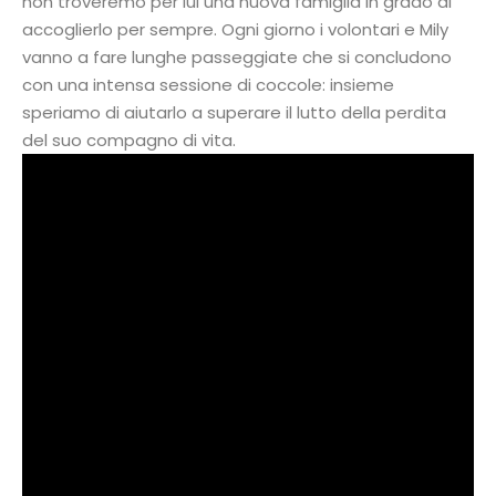
non troveremo per lui una nuova famiglia in grado di
accoglierlo per sempre. Ogni giorno i volontari e Mily
vanno a fare lunghe passeggiate che si concludono
con una intensa sessione di coccole: insieme
speriamo di aiutarlo a superare il lutto della perdita
del suo compagno di vita.