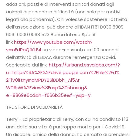
adozioni, pasti e di interventi sanitari donati agli
animali di persone in difficoltà (non solo per motivi
legati alla pandemia). Chi volesse sostenere l’attività
dell’associazione, può donare all’IBAN IT61 D030 6909
6061 0000 0068 523 Banca Intesa Spa. Al
link
https://www.youtube.com/
watch?
v=nEdPoQfKtE4
un video-riassunto in 100 secondi
dell’attività di LEIDAA durante l’emergenza Covid.
Scaricabile dal link:
https://urlsand.
esvalabs.com/?
u=https%3A%2F%
2Fdrive.google.com%2Ffile%2Fd%
2F1V0iftnyInaMPDYBSlBDbh_Al5Ar
WD9sW%2Fview%3Fusp%3Dsharing&
e=9869e6cd&h=f666b35e&f=y&p=y
TRE STORIE DI SOLIDARIETÀ
Terry – La proprietaria di Terry, con cui ha condiviso i 13
anni della sua vita, è purtroppo morta per il Covid-19.
Un disabile, amico della donna, ha cercato di prendersi