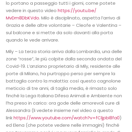
lo portano a passeggio tutti i giorni, come potete
vedere in questo video
https://youtu.be/
MvDm8DbKVdo
. Milo è disciplinato, aspetta l’arrivo di
Grazia e delle altre volontarie – Cleofe e Valentina –
sul balcone e si mette da solo davanti alla porta
quando le vede arrivare.
Mily – La terza storia arriva dalla Lombardia, una delle
zone “rosse”, le più colpite dalla seconda ondata del
Covid-19. L’anziano proprietario di Mily, residente alle
porte di Milano, ha purtroppo perso per sempre la
battaglia contro la malattia: così questo cagnolone
meticcio di tre anni, di taglia media, è rimasto solo
finché la Lega Italiana Difesa Animali e Ambiente non
l’ha preso in carico: ora gode delle amorevoli cure di
Alessandra (li vedete insieme nel video a questo
link
https://www.youtube.com/
watch?v=fCljpbI8fa0
)
ed Elena (che potete vedere nelle immagini) finché