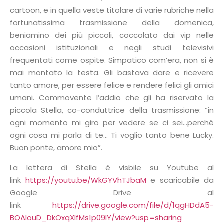
cartoon, e in quella veste titolare di varie rubriche nella
fortunatissima trasmissione della domenica,
beniamino dei più piccoli, coccolato dai vip nelle
occasioni istituzionali e negli studi televisivi
frequentati come ospite. Simpatico com’era, non si è
mai montato la testa. Gli bastava dare e ricevere
tanto amore, per essere felice e rendere felici gli amici
umani. Commovente l’addio che gli ha riservato la
piccola Stella, co-conduttrice della trasmissione: “in
ogni momento mi giro per vedere se ci sei…perché
ogni cosa mi parla di te… Ti voglio tanto bene Lucky.
Buon ponte, amore mio”.
La lettera di Stella è visbile su Youtube al
link
https://youtu.be/WkGYVhTJbaM
e scaricabile da
Google Drive al
link
https://drive.google.com/file/d/1qgHDdA5-
BOAIouD_DkOxqXlfMs1p09lY/view?usp=sharing