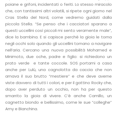
poiane e grifoni, incidentati o feriti. Lo stesso miracolo
che, con tantissimi altri volatili, si ripete ogni giorno nel
Cras Stella del Nord, come vedremo guidati dalla
piccola Stella. “Se penso che i cacciatori sparano a
questi uccellini così piccoli mi sento veramente male”,
dice la bambina. E si capisce perché la gioia le torna
negli occhi solo quando gli uccellini tornano a navigare
nell’aria. Cercano una nuova possibilità Mohamed e
Minimoto, due oche, padre e figlio: si richiedono un
prato verde e tante coccole. SOS portami a casa
anche per Lulù, una cagnolotta da caccia che non
amava il suo brutto “mestiere” e che deve averne
viste davvero di tutti i colori, e per il gattino Rocky che,
dopo aver perduto un occhio, non ha per questo
smarrito la gioia di vivere. C’è anche Camillo, un
cagnetto biondo e bellissimo, come le sue “colleghe”
Amy e Bianchina.