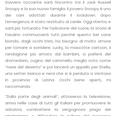
Davvero toccante sarà l’incontro tra il Jack Russell
Snoopy e la sua nuova famiglia. Il povero Snoopy è uno
dei cani adottati durante il lockdown: dopo
l’emergenza, è stato restituito al canile. Oggi ritenta, e
sarà più fortunato. Per l’adozione del cuore, la storia di
Fasulino commuoverà tutti perché questo bel cane
biondo, dagli occhi tristi, ha bisogno di molto amore
per tornare a sorridere. Lucky, la mascotte cartoon, il
randagione più amato dai bambini, ci parlerà del
dromedario, cugino del cammello, meglio noto come
“nave del deserto” e poi lancerà un appello per Stella,
una setter bianca e nera che si è perduta a Ventosa
in provincia di Latina. Occhi bene aperti, mi
raccomando.
“Dalla parte degli animali”, attraverso la televisione,
arriva nelle case di tutti gli italiani per promuovere le
adozioni, combattere la vergognosa piaga del
randagismo e diffondere la cultura del possesso