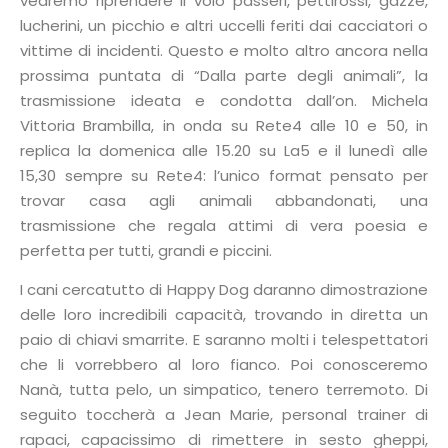
vedremo riprendere il volo passeri, pettirossi, gazze,
lucherini, un picchio e altri uccelli feriti dai cacciatori o
vittime di incidenti. Questo e molto altro ancora nella
prossima puntata di “Dalla parte degli animali”, la
trasmissione ideata e condotta dall’on. Michela
Vittoria Brambilla, in onda su Rete4 alle 10 e 50, in
replica la domenica alle 15.20 su La5 e il lunedì alle
15,30 sempre su Rete4: l’unico format pensato per
trovar casa agli animali abbandonati, una
trasmissione che regala attimi di vera poesia e
perfetta per tutti, grandi e piccini.
I cani cercatutto di Happy Dog daranno dimostrazione
delle loro incredibili capacità, trovando in diretta un
paio di chiavi smarrite. E saranno molti i telespettatori
che li vorrebbero al loro fianco. Poi conosceremo
Nanà, tutta pelo, un simpatico, tenero terremoto. Di
seguito toccherà a Jean Marie, personal trainer di
rapaci, capacissimo di rimettere in sesto gheppi,