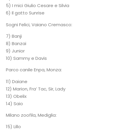
5) I mici Giulio Cesare e Silvia
6) Il gatto Sunrise
Sogni Felici, Vaiano Cremasco:
7) Banji
8) Banzai
9) Junior
10) Sammy e Davis
Parco canile Enpa, Monza:
11) Daiane
12) Marion, Fra’ Tac, Sir, Lady
13) Obelix
14) Saio
Milano zoofila, Mediglia:
15) Lillo