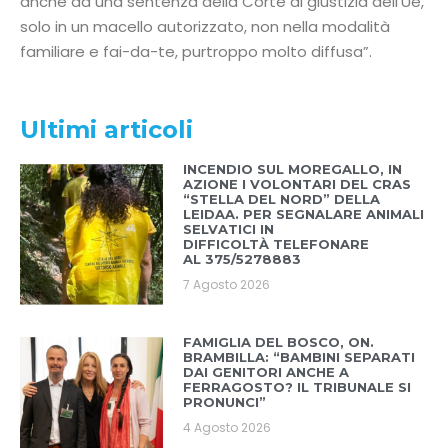
anche da una sentenza della Corte di giustizia dell’Ue,
solo in un macello autorizzato, non nella modalità
familiare e fai-da-te, purtroppo molto diffusa”.
Ultimi articoli
INCENDIO SUL MOREGALLO, IN
AZIONE I VOLONTARI DEL CRAS
“STELLA DEL NORD” DELLA
LEIDAA. PER SEGNALARE ANIMALI
SELVATICI IN
DIFFICOLTÀ TELEFONARE
AL 375/5278883
7 Agosto 2026
FAMIGLIA DEL BOSCO, ON.
BRAMBILLA: “BAMBINI SEPARATI
DAI GENITORI ANCHE A
FERRAGOSTO? IL TRIBUNALE SI
PRONUNCI”
4 Agosto 2026