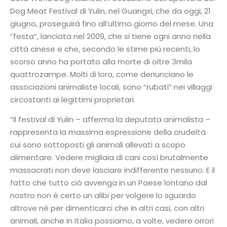
Dog Meat Festival di Yulin, nel Guangxi, che da oggi, 21
giugno, proseguirà fino all’ultimo giorno del mese. Una
“festa”, lanciata nel 2009, che si tiene ogni anno nella
città cinese e che, secondo le stime più recenti, lo
scorso anno ha portato alla morte di oltre 3mila
quattrozampe. Molti di loro, come denunciano le
associazioni animaliste locali, sono “rubati” nei villaggi
circostanti ai legittimi proprietari.
“Il festival di Yulin – afferma la deputata animalista –
rappresenta la massima espressione della crudeltà
cui sono sottoposti gli animali allevati a scopo
alimentare. Vedere migliaia di cani così brutalmente
massacrati non deve lasciare indifferente nessuno. E il
fatto che tutto ciò avvenga in un Paese lontano dal
nostro non è certo un alibi per volgere lo sguardo
altrove né per dimenticarci che in altri casi, con altri
animali, anche in Italia possiamo, a volte, vedere orrori