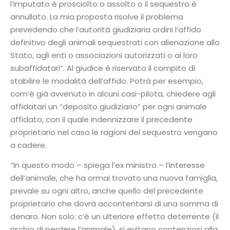
l’imputato è prosciolto o assolto o il sequestro è
annullato. La mia proposta risolve il problema
prevedendo che l’autorità giudiziaria ordini l’affido
definitivo degli animali sequestrati con alienazione allo
Stato, agli enti o associazioni autorizzati o ai loro
subaffidatari”. Al giudice è riservato il compito di
stabilire le modalità dell’affido. Potrà per esempio,
com’è già avvenuto in alcuni casi-pilota, chiedere agli
affidatari un “deposito giudiziario” per ogni animale
affidato, con il quale indennizzare il precedente
proprietario nel caso le ragioni del sequestro vengano
a cadere.
“In questo modo – spiega l’ex ministro – l’interesse
dell’animale, che ha ormai trovato una nuova famiglia,
prevale su ogni altro, anche quello del precedente
proprietario che dovrà accontentarsi di una somma di
denaro. Non solo: c’è un ulteriore effetto deterrente (il
rischio di perdere l’animale), si evitano contenziosi alla