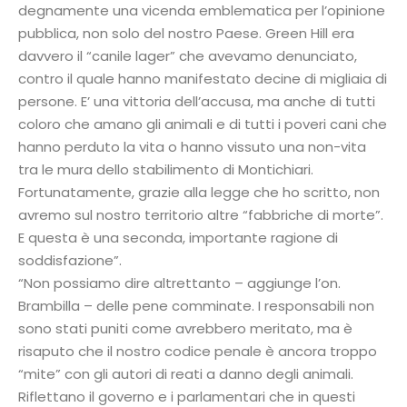
degnamente una vicenda emblematica per l’opinione
pubblica, non solo del nostro Paese. Green Hill era
davvero il “canile lager” che avevamo denunciato,
contro il quale hanno manifestato decine di migliaia di
persone. E’ una vittoria dell’accusa, ma anche di tutti
coloro che amano gli animali e di tutti i poveri cani che
hanno perduto la vita o hanno vissuto una non-vita
tra le mura dello stabilimento di Montichiari.
Fortunatamente, grazie alla legge che ho scritto, non
avremo sul nostro territorio altre “fabbriche di morte”.
E questa è una seconda, importante ragione di
soddisfazione”.
“Non possiamo dire altrettanto – aggiunge l’on.
Brambilla – delle pene comminate. I responsabili non
sono stati puniti come avrebbero meritato, ma è
risaputo che il nostro codice penale è ancora troppo
“mite” con gli autori di reati a danno degli animali.
Riflettano il governo e i parlamentari che in questi