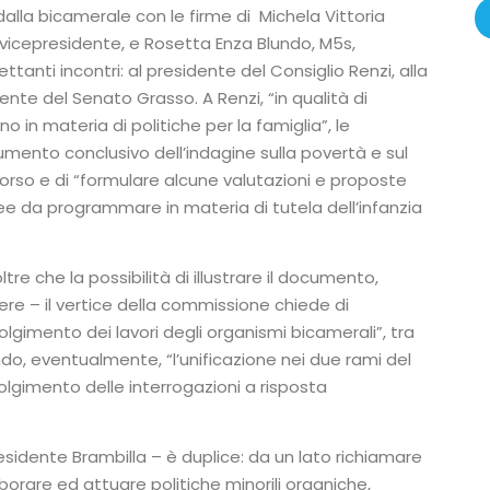
 dalla bicamerale con le firme di Michela Vittoria
 vicepresidente, e Rosetta Enza Blundo, M5s,
ttanti incontri: al presidente del Consiglio Renzi, alla
ente del Senato Grasso. A Renzi, “in qualità di
 in materia di politiche per la famiglia”, le
cumento conclusivo dell’indagine sulla povertà e sul
corso e di “formulare alcune valutazioni e proposte
onee da programmare in materia di tutela dell’infanzia
re che la possibilità di illustrare il documento,
e – il vertice della commissione chiede di
olgimento dei lavori degli organismi bicamerali”, tra
o, eventualmente, “l’unificazione nei due rami del
volgimento delle interrogazioni a risposta
residente Brambilla – è duplice: da un lato richiamare
borare ed attuare politiche minorili organiche,