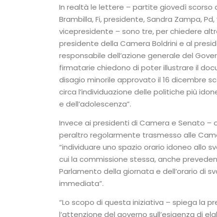
In realtà le lettere – partite giovedì scorso
Brambilla, Fi, presidente, Sandra Zampa, Pd,
vicepresidente – sono tre, per chiedere altre
presidente della Camera Boldrini e al presid
responsabile dell’azione generale del Governo
firmatarie chiedono di poter illustrare il do
disagio minorile approvato il 16 dicembre s
circa l’individuazione delle politiche più id
e dell’adolescenza”.
Invece ai presidenti di Camera e Senato – olt
peraltro regolarmente trasmesso alle Camer
“individuare uno spazio orario idoneo allo sv
cui la commissione stessa, anche prevedend
Parlamento della giornata e dell’orario di s
immediata”.
“Lo scopo di questa iniziativa – spiega la p
l’attenzione del governo sull’esigenza di ela