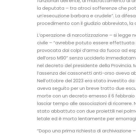
funzionari dell’ente, di maltrattamento di an
la deputata – tra atroci sofferenze che po
un’esecuzione barbara e crudele”. La difesa 
procedimento con il giudizio abbreviato, la d
L’operazione di narcotizzazione – si legge ne
civile – “avrebbe potuto essere effettuata 
provocata dai colpi d’arma da fuoco ad es
dell’orso M90” senza ucciderlo immediatam
nel decreto del presidente della Provincia. 
l’assenza dei cassonetti anti-orso aveva abi
Nell’ottobre del 2023 era stato investito da
aveva seguito per un breve tratto due escu
morte con un decreto emesso il 6 febbraio
lasciar tempo alle associazioni di ricorrere.
stato abbattuto con due proiettili nei pol
letale ed è morto lentamente per emorragi
“Dopo una prima richiesta di archiviazione