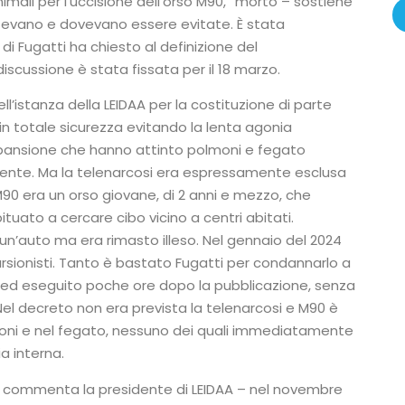
imali per l’uccisione dell’orso M90, “morto – sostiene
tevano e dovevano essere evitate. È stata
di Fugatti ha chiesto al definizione del
iscussione è stata fissata per il 18 marzo.
ll’istanza della LEIDAA per la costituzione di parte
in totale sicurezza evitando la lenta agonia
pansione che hanno attinto polmoni e fegato
ente. Ma la telenarcosi era espressamente esclusa
M90 era un orso giovane, di 2 anni e mezzo, che
tuato a cercare cibo vicino a centri abitati.
 un’auto ma era rimasto illeso. Nel gennaio del 2024
rsionisti. Tanto è bastato Fugatti per condannarlo a
 ed eseguito poche ore dopo la pubblicazione, senza
 Nel decreto non era prevista la telenarcosi e M90 è
moni e nel fegato, nessuno dei quali immediatamente
a interna.
 – commenta la presidente di LEIDAA – nel novembre