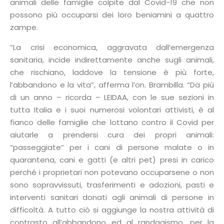
animali delle famiglie colpite dal Covid-19 che non
possono più occuparsi dei loro beniamini a quattro
zampe.
“La crisi economica, aggravata dall’emergenza
sanitaria, incide indirettamente anche sugli animali,
che rischiano, laddove la tensione è più forte,
l’abbandono e la vita”, afferma l’on. Brambilla. “Da più
di un anno – ricorda – LEIDAA, con le sue sezioni in
tutta Italia e i suoi numerosi volontari attivisti, è al
fianco delle famiglie che lottano contro il Covid per
aiutarle a prendersi cura dei propri animali:
“passeggiate” per i cani di persone malate o in
quarantena, cani e gatti (e altri pet) presi in carico
perché i proprietari non potevano occuparsene o non
sono sopravvissuti, trasferimenti e adozioni, pasti e
interventi sanitari donati agli animali di persone in
difficoltà. A tutto ciò si aggiunge la nostra attività di
contrasto all’abbandono ed al randagismo, per la