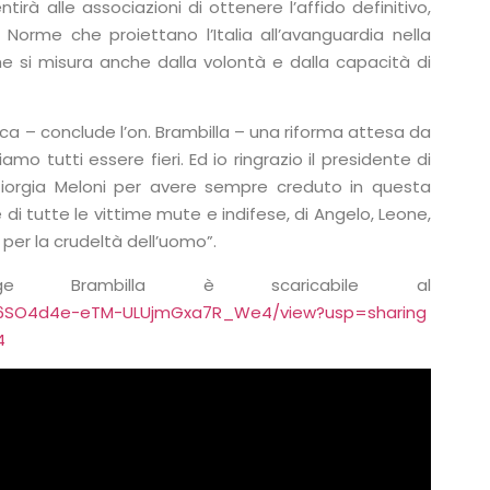
à alle associazioni di ottenere l’affido definitivo,
 Norme che proiettano l’Italia all’avanguardia nella
 che si misura anche dalla volontà e dalla capacità di
rica – conclude l’on. Brambilla – una riforma attesa da
mo tutti essere fieri. Ed io ringrazio il presidente di
 Giorgia Meloni per avere sempre creduto in questa
me di tutte le vittime mute e indifese, di Angelo, Leone,
 per la crudeltà dell’uomo”.
Brambilla è scaricabile al
rbDD6SO4d4e-eTM-ULUjmGxa7R_We4/view?usp=sharing
4