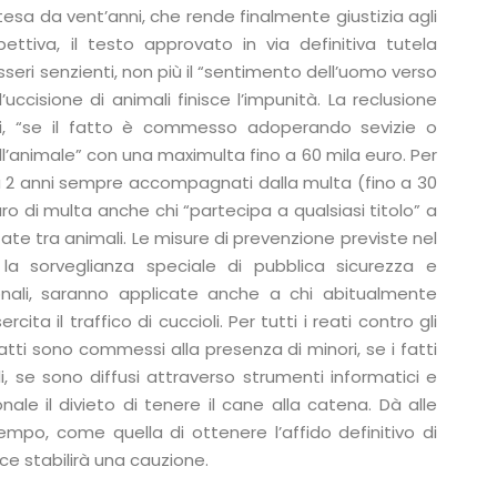
ttesa da vent’anni, che rende finalmente giustizia agli
ttiva, il testo approvato in via definitiva tutela
sseri senzienti, non più il “sentimento dell’uomo verso
l’uccisione di animali finisce l’impunità. La reclusione
avi, “se il fatto è commesso adoperando sevizie o
’animale” con una maximulta fino a 60 mila euro. Per
a 2 anni sempre accompagnati dalla multa (fino a 30
uro di multa anche chi “partecipa a qualsiasi titolo” a
e tra animali. Le misure di prevenzione previste nel
 la sorveglianza speciale di pubblica sicurezza e
sonali, saranno applicate anche a chi abitualmente
ta il traffico di cuccioli. Per tutti i reati contro gli
atti sono commessi alla presenza di minori, se i fatti
, se sono diffusi attraverso strumenti informatici e
onale il divieto di tenere il cane alla catena. Dà alle
mpo, come quella di ottenere l’affido definitivo di
ice stabilirà una cauzione.