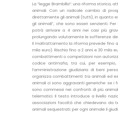
La “legge Brambilla”: una riforma storica, a
animali. Con un radicale cambio di prospe
direttamente gli animali (tutti), in quanto e
gli animali”, che sono esseri senzienti. Per 
potrà arrivare a 4 anni nei casi più gr
prolungando volutamente le sofferenze dell
il maltrattamento la riforma prevede fino 
mila euro). Rischia fino a 2 anni e 30 mila e
combattimenti o competizioni non autorizzat
codice antimafia, tra cui, per esempio,
l’amministrazione giudiziaria di beni per
organizza combattimenti tra animali ed eserci
animali ci sono aggravanti generiche: se i f
sono commessi nei confronti di più animali
telematici. Il testo introduce a livello nazi
associazioni facoltà che chiedevano da te
animali sequestrati: per ogni animale il giud