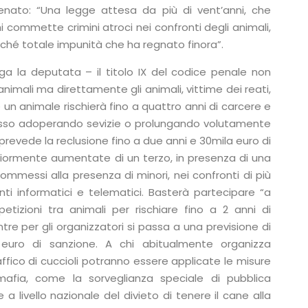
enato: “Una legge attesa da più di vent’anni, che
i commette crimini atroci nei confronti degli animali,
hé totale impunità che ha regnato finora”.
a la deputata – il titolo IX del codice penale non
animali ma direttamente gli animali, vittime dei reati,
de un animale rischierà fino a quattro anni di carcere e
messo adoperando sevizie o prolungando volutamente
prevede la reclusione fino a due anni e 30mila euro di
riormente aumentate di un terzo, in presenza di una
commessi alla presenza di minori, nei confronti di più
nti informatici e telematici. Basterà partecipare “a
tizioni tra animali per rischiare fino a 2 anni di
tre per gli organizzatori si passa a una previsione di
euro di sanzione. A chi abitualmente organizza
affico di cuccioli potranno essere applicate le misure
mafia, come la sorveglianza speciale di pubblica
ne a livello nazionale del divieto di tenere il cane alla