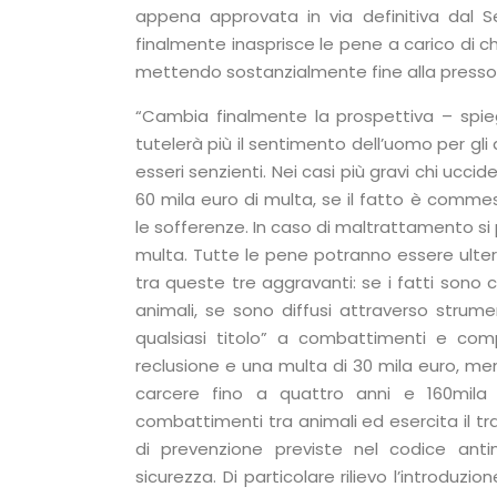
appena approvata in via definitiva dal S
finalmente inasprisce le pene a carico di ch
mettendo sostanzialmente fine alla pressoc
“Cambia finalmente la prospettiva – spieg
tutelerà più il sentimento dell’uomo per gli 
esseri senzienti. Nei casi più gravi chi ucci
60 mila euro di multa, se il fatto è com
le sofferenze. In caso di maltrattamento si 
multa. Tutte le pene potranno essere ulte
tra queste tre aggravanti: se i fatti sono 
animali, se sono diffusi attraverso strume
qualsiasi titolo” a combattimenti e compe
reclusione e una multa di 30 mila euro, men
carcere fino a quattro anni e 160mila 
combattimenti tra animali ed esercita il tr
di prevenzione previste nel codice anti
sicurezza. Di particolare rilievo l’introduzio