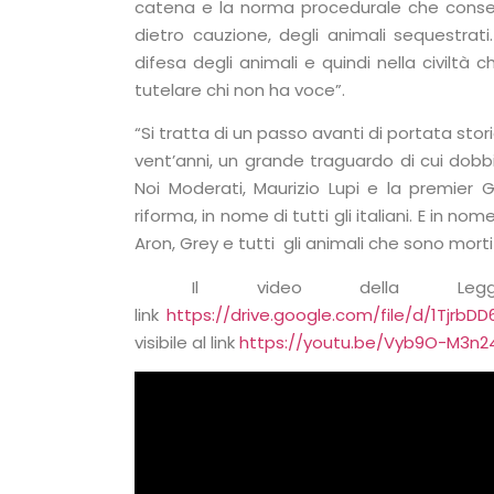
catena e la norma procedurale che consentir
dietro cauzione, degli animali sequestrati.
difesa degli animali e quindi nella civiltà
tutelare chi non ha voce”.
“Si tratta di un passo avanti di portata sto
vent’anni, un grande traguardo di cui dobbia
Noi Moderati, Maurizio Lupi e la premier
riforma, in nome di tutti gli italiani. E in no
Aron, Grey e tutti gli animali che sono morti
Il video della Legge 
link
https://drive.google.com/file/d/1Tj
visibile al link
https://youtu.be/Vyb9O-M3n2