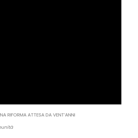
, UNA RIFORMA ATTESA DA VENT’ANNI
punità