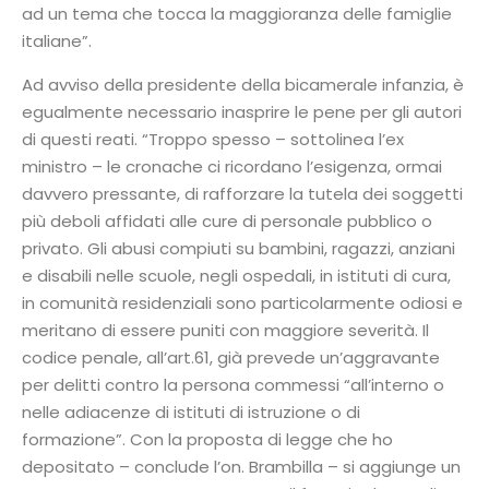
ad un tema che tocca la maggioranza delle famiglie
italiane”.
Ad avviso della presidente della bicamerale infanzia, è
egualmente necessario inasprire le pene per gli autori
di questi reati. “Troppo spesso – sottolinea l’ex
ministro – le cronache ci ricordano l’esigenza, ormai
davvero pressante, di rafforzare la tutela dei soggetti
più deboli affidati alle cure di personale pubblico o
privato. Gli abusi compiuti su bambini, ragazzi, anziani
e disabili nelle scuole, negli ospedali, in istituti di cura,
in comunità residenziali sono particolarmente odiosi e
meritano di essere puniti con maggiore severità. Il
codice penale, all’art.61, già prevede un’aggravante
per delitti contro la persona commessi “all’interno o
nelle adiacenze di istituti di istruzione o di
formazione”. Con la proposta di legge che ho
depositato – conclude l’on. Brambilla – si aggiunge un