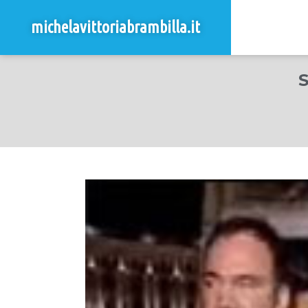
michelavittoriabrambilla.it
S