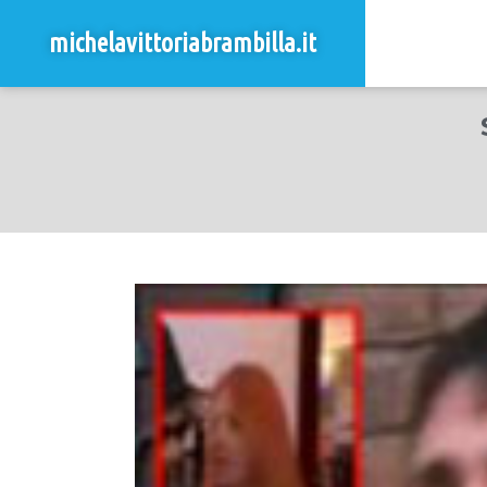
michelavittoriabrambilla.it