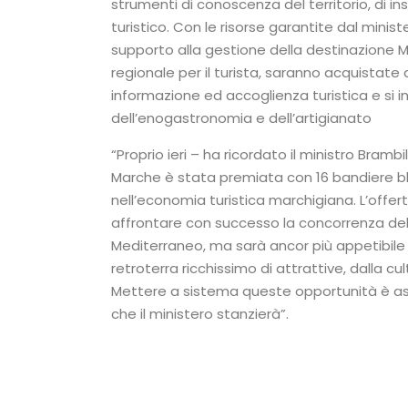
strumenti di conoscenza del territorio, di ins
turistico. Con le risorse garantite dal ministe
supporto alla gestione della destinazione M
regionale per il turista, saranno acquistate 
informazione ed accoglienza turistica e si in
dell’enogastronomia e dell’artigianato
“Proprio ieri – ha ricordato il ministro Bramb
Marche è stata premiata con 16 bandiere bl
nell’economia turistica marchigiana. L’offert
affrontare con successo la concorrenza del
Mediterraneo, ma sarà ancor più appetibile 
retroterra ricchissimo di attrattive, dalla cul
Mettere a sistema queste opportunità è as
che il ministero stanzierà”.