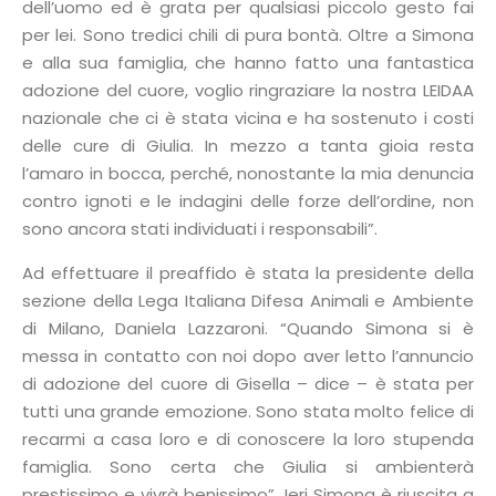
dell’uomo ed è grata per qualsiasi piccolo gesto fai
per lei. Sono tredici chili di pura bontà. Oltre a Simona
e alla sua famiglia, che hanno fatto una fantastica
adozione del cuore, voglio ringraziare la nostra LEIDAA
nazionale che ci è stata vicina e ha sostenuto i costi
delle cure di Giulia. In mezzo a tanta gioia resta
l’amaro in bocca, perché, nonostante la mia denuncia
contro ignoti e le indagini delle forze dell’ordine, non
sono ancora stati individuati i responsabili”.
Ad effettuare il preaffido è stata la presidente della
sezione della Lega Italiana Difesa Animali e Ambiente
di Milano, Daniela Lazzaroni. “Quando Simona si è
messa in contatto con noi dopo aver letto l’annuncio
di adozione del cuore di Gisella – dice – è stata per
tutti una grande emozione. Sono stata molto felice di
recarmi a casa loro e di conoscere la loro stupenda
famiglia. Sono certa che Giulia si ambienterà
prestissimo e vivrà benissimo”. Ieri Simona è riuscita a