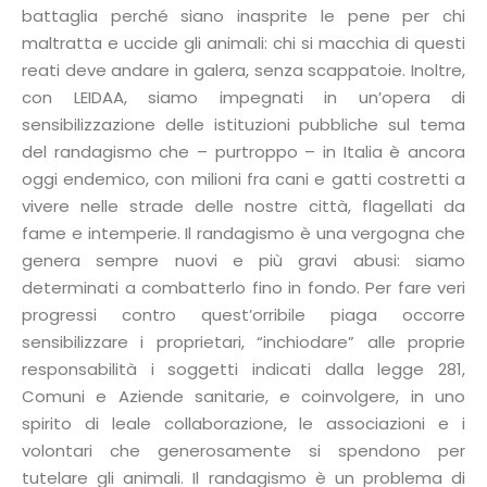
battaglia perché siano inasprite le pene per chi
maltratta e uccide gli animali: chi si macchia di questi
reati deve andare in galera, senza scappatoie. Inoltre,
con LEIDAA, siamo impegnati in un’opera di
sensibilizzazione delle istituzioni pubbliche sul tema
del randagismo che – purtroppo – in Italia è ancora
oggi endemico, con milioni fra cani e gatti costretti a
vivere nelle strade delle nostre città, flagellati da
fame e intemperie. Il randagismo è una vergogna che
genera sempre nuovi e più gravi abusi: siamo
determinati a combatterlo fino in fondo. Per fare veri
progressi contro quest’orribile piaga occorre
sensibilizzare i proprietari, “inchiodare” alle proprie
responsabilità i soggetti indicati dalla legge 281,
Comuni e Aziende sanitarie, e coinvolgere, in uno
spirito di leale collaborazione, le associazioni e i
volontari che generosamente si spendono per
tutelare gli animali. Il randagismo è un problema di