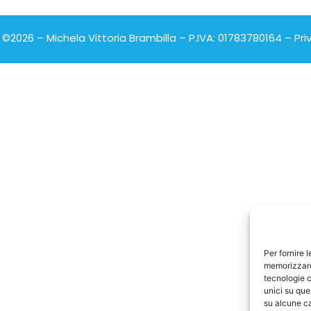
©2026 – Michela Vittoria Brambilla – P.IVA: 01783780164 –
Pri
Per fornire 
memorizzare 
tecnologie c
unici su que
su alcune ca