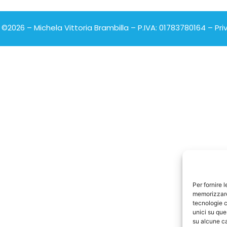
©2026 – Michela Vittoria Brambilla – P.IVA: 01783780164 –
Pri
Per fornire 
memorizzare 
tecnologie c
unici su que
su alcune ca