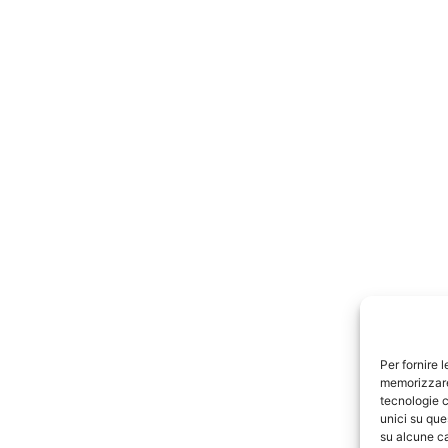
Per fornire 
memorizzare 
tecnologie c
unici su que
su alcune ca