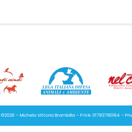
©2026 – Michela Vittoria Brambilla – P.IVA: 01783780164 –
Pri