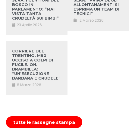
SERA. I GENITORI DEL
SERA. “PRIMA DEGLI
BOSCO IN
ALLONTANAMENTI SI
PARLAMENTO: “MAI
ESPRIMA UN TEAM DI
VISTA TANTA
TECNICI”
CRUDELTÀ SUI BIMBI”
12 Marzo 2026
23 Aprile 2026
CORRIERE DEL
TRENTINO. M90
UCCISO A COLPI DI
FUCILE. ON.
BRAMBILLA:
“UN’ESECUZIONE
BARBARA E CRUDELE”
8 Marzo 2026
tutte le rassegne stampa