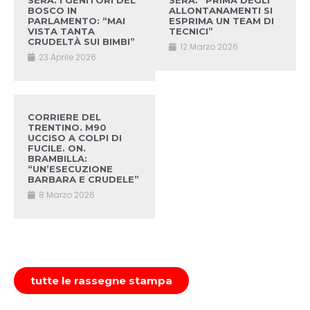
SERA. I GENITORI DEL
SERA. “PRIMA DEGLI
BOSCO IN
ALLONTANAMENTI SI
PARLAMENTO: “MAI
ESPRIMA UN TEAM DI
VISTA TANTA
TECNICI”
CRUDELTÀ SUI BIMBI”
12 Marzo 2026
23 Aprile 2026
CORRIERE DEL
TRENTINO. M90
UCCISO A COLPI DI
FUCILE. ON.
BRAMBILLA:
“UN’ESECUZIONE
BARBARA E CRUDELE”
8 Marzo 2026
tutte le rassegne stampa