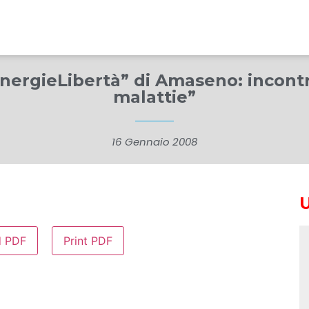
SinergieLibertà” di Amaseno: incontr
malattie”
16 Gennaio 2008
d PDF
Print PDF