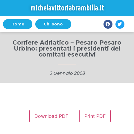
michelavittoriabrambilla.it
Home
Chi sono
Corriere Adriatico – Pesaro Pesaro
Urbino: presentati i presidenti dei
comitati esecutivi
6 Gennaio 2008
Download PDF
Print PDF