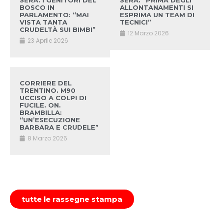
SERA. I GENITORI DEL
SERA. “PRIMA DEGLI
BOSCO IN
ALLONTANAMENTI SI
PARLAMENTO: “MAI
ESPRIMA UN TEAM DI
VISTA TANTA
TECNICI”
CRUDELTÀ SUI BIMBI”
12 Marzo 2026
23 Aprile 2026
CORRIERE DEL
TRENTINO. M90
UCCISO A COLPI DI
FUCILE. ON.
BRAMBILLA:
“UN’ESECUZIONE
BARBARA E CRUDELE”
8 Marzo 2026
tutte le rassegne stampa