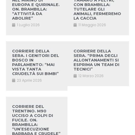
NEL MIRINO DI
TAMARO A FELTRI,
EUROPA E QUIRINALE.
CON BRAMBILLA:
ON. BRAMBILLA:
TUTELARE GLI
“ATTIVITÀ DA
ANIMALI, FERMEREMO
ABOLIRE”
LA CACCIA
1 Luglio 2026
11 Maggio 2026
CORRIERE DELLA
CORRIERE DELLA
SERA. I GENITORI DEL
SERA. “PRIMA DEGLI
BOSCO IN
ALLONTANAMENTI SI
PARLAMENTO: “MAI
ESPRIMA UN TEAM DI
VISTA TANTA
TECNICI”
CRUDELTÀ SUI BIMBI”
12 Marzo 2026
23 Aprile 2026
CORRIERE DEL
TRENTINO. M90
UCCISO A COLPI DI
FUCILE. ON.
BRAMBILLA:
“UN’ESECUZIONE
BARBARA E CRUDELE”