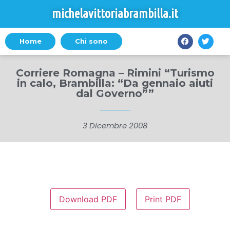
michelavittoriabrambilla.it
Home
Chi sono
Corriere Romagna – Rimini “Turismo
in calo, Brambilla: “Da gennaio aiuti
dal Governo””
3 Dicembre 2008
Download PDF
Print PDF