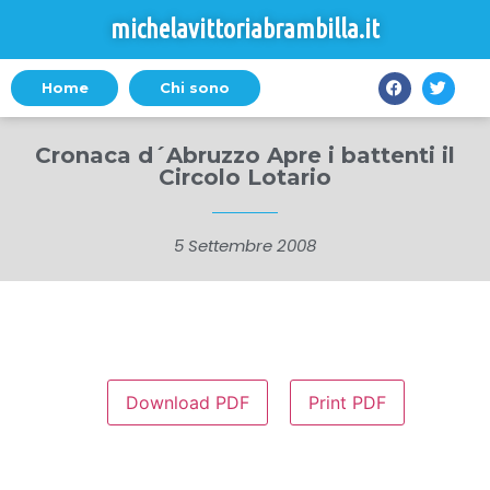
michelavittoriabrambilla.it
Home
Chi sono
Cronaca d´Abruzzo Apre i battenti il
Circolo Lotario
5 Settembre 2008
Download PDF
Print PDF