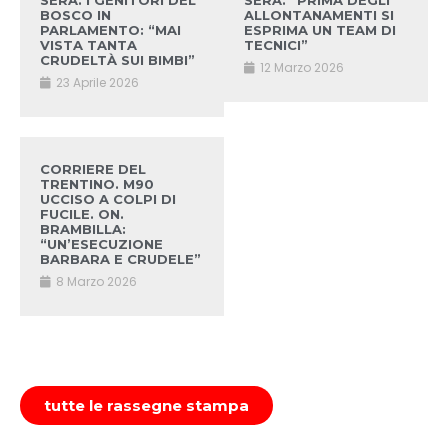
SERA. I GENITORI DEL
SERA. “PRIMA DEGLI
BOSCO IN
ALLONTANAMENTI SI
PARLAMENTO: “MAI
ESPRIMA UN TEAM DI
VISTA TANTA
TECNICI”
CRUDELTÀ SUI BIMBI”
12 Marzo 2026
23 Aprile 2026
CORRIERE DEL
TRENTINO. M90
UCCISO A COLPI DI
FUCILE. ON.
BRAMBILLA:
“UN’ESECUZIONE
BARBARA E CRUDELE”
8 Marzo 2026
tutte le rassegne stampa