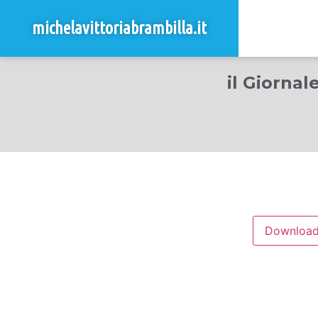
michelavittoriabrambilla.it
il Giornal
Downloa