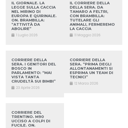
IL GIORNALE. LA
IL CORRIERE DELLA
LEGGE SULLA CACCIA
DELLA SERA. DA
NEL MIRINO DI
TAMARO A FELTRI,
EUROPA E QUIRINALE.
CON BRAMBILLA:
ON. BRAMBILLA:
TUTELARE GLI
“ATTIVITÀ DA
ANIMALI, FERMEREMO
ABOLIRE”
LA CACCIA
1 Luglio 2026
11 Maggio 2026
CORRIERE DELLA
CORRIERE DELLA
SERA. I GENITORI DEL
SERA. “PRIMA DEGLI
BOSCO IN
ALLONTANAMENTI SI
PARLAMENTO: “MAI
ESPRIMA UN TEAM DI
VISTA TANTA
TECNICI”
CRUDELTÀ SUI BIMBI”
12 Marzo 2026
23 Aprile 2026
CORRIERE DEL
TRENTINO. M90
UCCISO A COLPI DI
FUCILE. ON.