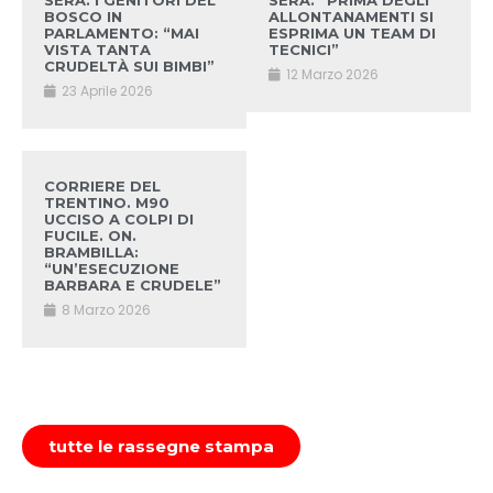
SERA. I GENITORI DEL
SERA. “PRIMA DEGLI
BOSCO IN
ALLONTANAMENTI SI
PARLAMENTO: “MAI
ESPRIMA UN TEAM DI
VISTA TANTA
TECNICI”
CRUDELTÀ SUI BIMBI”
12 Marzo 2026
23 Aprile 2026
CORRIERE DEL
TRENTINO. M90
UCCISO A COLPI DI
FUCILE. ON.
BRAMBILLA:
“UN’ESECUZIONE
BARBARA E CRUDELE”
8 Marzo 2026
tutte le rassegne stampa