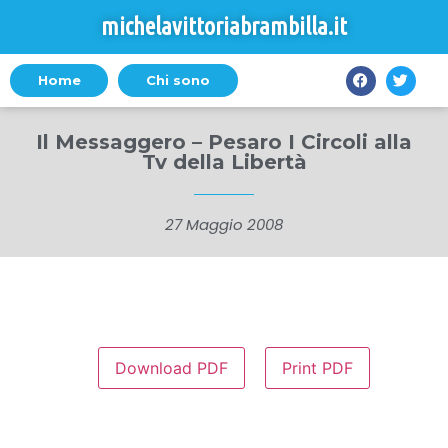
michelavittoriabrambilla.it
Home
Chi sono
Il Messaggero – Pesaro I Circoli alla
Tv della Libertà
27 Maggio 2008
Download PDF
Print PDF