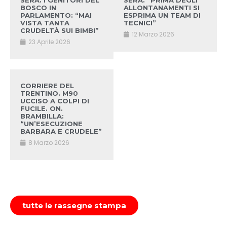
SERA. I GENITORI DEL
SERA. “PRIMA DEGLI
BOSCO IN
ALLONTANAMENTI SI
PARLAMENTO: “MAI
ESPRIMA UN TEAM DI
VISTA TANTA
TECNICI”
CRUDELTÀ SUI BIMBI”
12 Marzo 2026
23 Aprile 2026
CORRIERE DEL
TRENTINO. M90
UCCISO A COLPI DI
FUCILE. ON.
BRAMBILLA:
“UN’ESECUZIONE
BARBARA E CRUDELE”
8 Marzo 2026
tutte le rassegne stampa