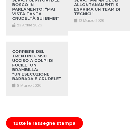
SERA. I GENITORI DEL
SERA. “PRIMA DEGLI
BOSCO IN
ALLONTANAMENTI SI
PARLAMENTO: “MAI
ESPRIMA UN TEAM DI
VISTA TANTA
TECNICI”
CRUDELTÀ SUI BIMBI”
12 Marzo 2026
23 Aprile 2026
CORRIERE DEL
TRENTINO. M90
UCCISO A COLPI DI
FUCILE. ON.
BRAMBILLA:
“UN’ESECUZIONE
BARBARA E CRUDELE”
8 Marzo 2026
tutte le rassegne stampa