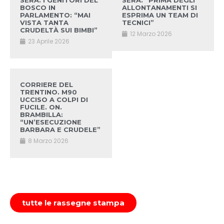
SERA. I GENITORI DEL
SERA. “PRIMA DEGLI
BOSCO IN
ALLONTANAMENTI SI
PARLAMENTO: “MAI
ESPRIMA UN TEAM DI
VISTA TANTA
TECNICI”
CRUDELTÀ SUI BIMBI”
12 Marzo 2026
23 Aprile 2026
CORRIERE DEL
TRENTINO. M90
UCCISO A COLPI DI
FUCILE. ON.
BRAMBILLA:
“UN’ESECUZIONE
BARBARA E CRUDELE”
8 Marzo 2026
tutte le rassegne stampa