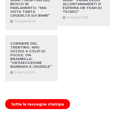
SERA. I GENITORI DEL
SERA. “PRIMA DEGLI
BOSCO IN
ALLONTANAMENTI SI
PARLAMENTO: “MAI
ESPRIMA UN TEAM DI
VISTA TANTA
TECNICI”
CRUDELTÀ SUI BIMBI”
12 Marzo 2026
23 Aprile 2026
CORRIERE DEL
TRENTINO. M90
UCCISO A COLPI DI
FUCILE. ON.
BRAMBILLA:
“UN’ESECUZIONE
BARBARA E CRUDELE”
8 Marzo 2026
tutte le rassegne stampa