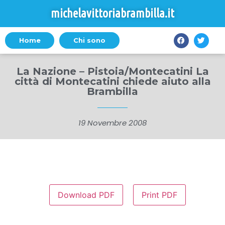
michelavittoriabrambilla.it
Home
Chi sono
La Nazione – Pistoia/Montecatini La
città di Montecatini chiede aiuto alla
Brambilla
19 Novembre 2008
Download PDF
Print PDF