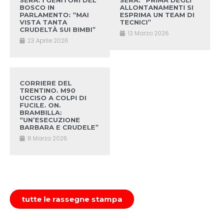
SERA. I GENITORI DEL
SERA. “PRIMA DEGLI
BOSCO IN
ALLONTANAMENTI SI
PARLAMENTO: “MAI
ESPRIMA UN TEAM DI
VISTA TANTA
TECNICI”
CRUDELTÀ SUI BIMBI”
12 Marzo 2026
23 Aprile 2026
CORRIERE DEL
TRENTINO. M90
UCCISO A COLPI DI
FUCILE. ON.
BRAMBILLA:
“UN’ESECUZIONE
BARBARA E CRUDELE”
8 Marzo 2026
tutte le rassegne stampa