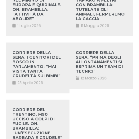
NEL MIRINO DI
TAMARO A FELTRI,
EUROPA E QUIRINALE.
CON BRAMBILLA:
ON. BRAMBILLA:
TUTELARE GLI
“ATTIVITÀ DA
ANIMALI, FERMEREMO
ABOLIRE”
LA CACCIA
1 Luglio 2026
11 Maggio 2026
CORRIERE DELLA
CORRIERE DELLA
SERA. I GENITORI DEL
SERA. “PRIMA DEGLI
BOSCO IN
ALLONTANAMENTI SI
PARLAMENTO: “MAI
ESPRIMA UN TEAM DI
VISTA TANTA
TECNICI”
CRUDELTÀ SUI BIMBI”
12 Marzo 2026
23 Aprile 2026
CORRIERE DEL
TRENTINO. M90
UCCISO A COLPI DI
FUCILE. ON.
BRAMBILLA:
“UN’ESECUZIONE
BARBARA E CRUDELE”