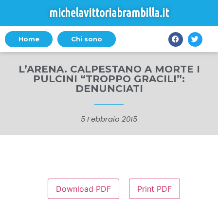
michelavittoriabrambilla.it
Home
Chi sono
L’ARENA. CALPESTANO A MORTE I
PULCINI “TROPPO GRACILI”:
DENUNCIATI
5 Febbraio 2015
Download PDF
Print PDF