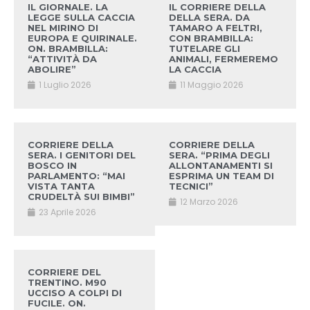
IL GIORNALE. LA
IL CORRIERE DELLA
LEGGE SULLA CACCIA
DELLA SERA. DA
NEL MIRINO DI
TAMARO A FELTRI,
EUROPA E QUIRINALE.
CON BRAMBILLA:
ON. BRAMBILLA:
TUTELARE GLI
“ATTIVITÀ DA
ANIMALI, FERMEREMO
ABOLIRE”
LA CACCIA
1 Luglio 2026
11 Maggio 2026
CORRIERE DELLA
CORRIERE DELLA
SERA. I GENITORI DEL
SERA. “PRIMA DEGLI
BOSCO IN
ALLONTANAMENTI SI
PARLAMENTO: “MAI
ESPRIMA UN TEAM DI
VISTA TANTA
TECNICI”
CRUDELTÀ SUI BIMBI”
12 Marzo 2026
23 Aprile 2026
CORRIERE DEL
TRENTINO. M90
UCCISO A COLPI DI
FUCILE. ON.