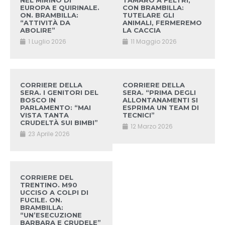
NEL MIRINO DI
TAMARO A FELTRI,
EUROPA E QUIRINALE.
CON BRAMBILLA:
ON. BRAMBILLA:
TUTELARE GLI
“ATTIVITÀ DA
ANIMALI, FERMEREMO
ABOLIRE”
LA CACCIA
1 Luglio 2026
11 Maggio 2026
CORRIERE DELLA
CORRIERE DELLA
SERA. I GENITORI DEL
SERA. “PRIMA DEGLI
BOSCO IN
ALLONTANAMENTI SI
PARLAMENTO: “MAI
ESPRIMA UN TEAM DI
VISTA TANTA
TECNICI”
CRUDELTÀ SUI BIMBI”
12 Marzo 2026
23 Aprile 2026
CORRIERE DEL
TRENTINO. M90
UCCISO A COLPI DI
FUCILE. ON.
BRAMBILLA:
“UN’ESECUZIONE
BARBARA E CRUDELE”